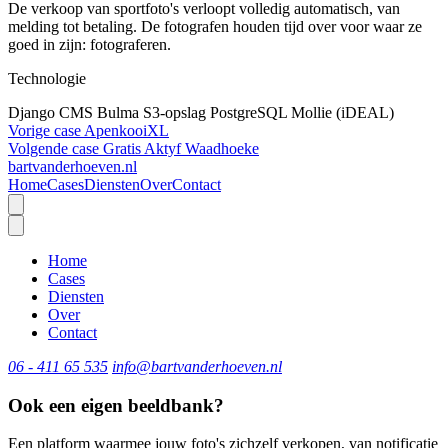
De verkoop van sportfoto's verloopt volledig automatisch, van
melding tot betaling. De fotografen houden tijd over voor waar ze
goed in zijn: fotograferen.
Technologie
Django CMS
Bulma
S3-opslag
PostgreSQL
Mollie (iDEAL)
Vorige case
ApenkooiXL
Volgende case
Gratis Aktyf Waadhoeke
bartvanderhoeven.nl
Home
Cases
Diensten
Over
Contact
Home
Cases
Diensten
Over
Contact
06 - 411 65 535
info@bartvanderhoeven.nl
Ook een eigen beeldbank?
Een platform waarmee jouw foto's zichzelf verkopen, van notificatie