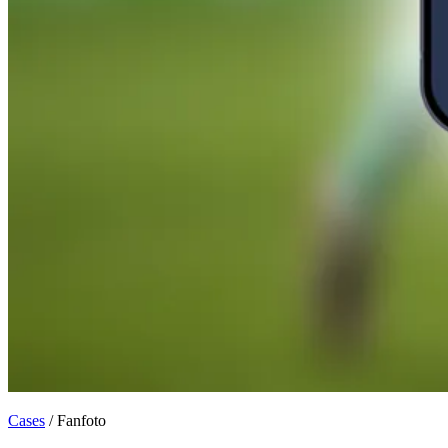
Cases
/
Fanfoto