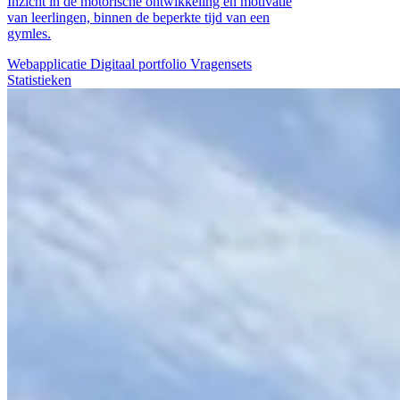
Inzicht in de motorische ontwikkeling én motivatie
van leerlingen, binnen de beperkte tijd van een
gymles.
Webapplicatie
Digitaal portfolio
Vragensets
Statistieken