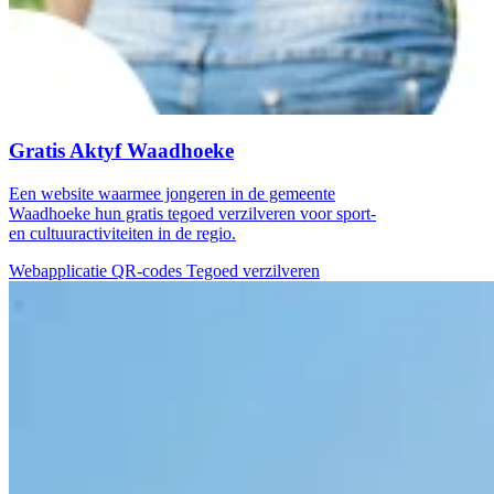
Gratis Aktyf Waadhoeke
Een website waarmee jongeren in de gemeente
Waadhoeke hun gratis tegoed verzilveren voor sport-
en cultuuractiviteiten in de regio.
Webapplicatie
QR-codes
Tegoed verzilveren