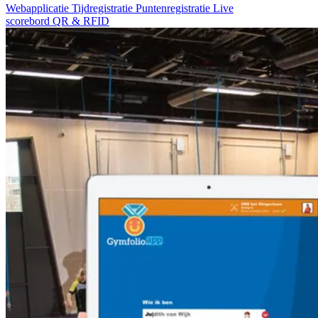
Webapplicatie
Tijdregistratie
Puntenregistratie
Live
scorebord
QR & RFID