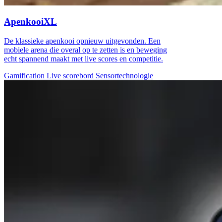
ApenkooiXL
De klassieke apenkooi opnieuw uitgevonden. Een
mobiele arena die overal op te zetten is en beweging
echt spannend maakt met live scores en competitie.
Gamification
Live scorebord
Sensortechnologie