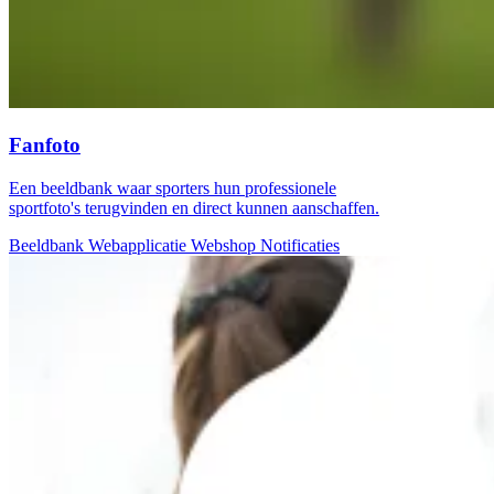
Fanfoto
Een beeldbank waar sporters hun professionele
sportfoto's terugvinden en direct kunnen aanschaffen.
Beeldbank
Webapplicatie
Webshop
Notificaties